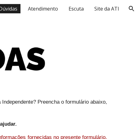
 Dúvidas
Atendimento
Escuta
Site da ATI
ion
ca Independente?
Preencha o formulário abaixo,
 ajudar.
formações fornecidas no presente formulário,